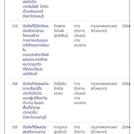
ฟอร์จจิ้ง
เทคโนโลยี จำกัด
ตำบลหนองรี
จังหวัดชลบุรี
133
ปัจจัยที่มีอิทธิพล
จิรพุทธ
การ
กรุงเทพมหานคร
2564
ต่ออัตราส่วน
รัตนพิ
จัดการ
(หัวหมาก)
โครงสร้าง
สุทธ์พันธุ์
เงินและ
ทางการเงินของ
การ
บริษัทจดทะเบียน
ธนาคาร
ใน
ตลาดหลักทรัพย์
แห่งประเทศไทย
หมวดธุรกิจ
ปิโตรเคมีและ
เคมีภัณฑ์
134
ปัจจัยที่ส่งผลต่อ
รัชโยธิน
การ
กรุงเทพมหานคร
2564
การเลือกซื้อ
รักศิล
จัดการ
(หัวหมาก)
ประกันโควิด
ธรรม
เงินและ
ของผู้บริโภควัย
การ
ทำงาน ในเขต
ธนาคาร
พื้นที่อำเภอ
ปากเกร็ด
จังหวัดนนทบุรี
135
ปัจจัยที่มีผลต่อ
กาญจนา
การ
กรุงเทพมหานคร
2564
พฤติกรรมการ
สุดจิตต์
จัดการ
(หัวหมาก)