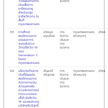
วางแผนทางการ
ธนาคาร
เงินเพื่อการ
เกษียณอายุ
สำหรับกลุ่ม
อาชีพวิศวกร ใน
พื้นที่
กรุงเทพมหานคร
131
การศึกษา
อริยนุช
การ
กรุงเทพมหานคร
2564
พฤติกรรมการ
อรุณไชย
จัดการ
(หัวหมาก)
ออมและการ
เงินและ
ลงทุนในช่วง
การ
วิกฤติโควิด-19
ธนาคาร
ของ
Generation Y
ในเขต
กรุงเทพมหานคร
132
นโยบายด้านการ
อัญมณี
การ
กรุงเทพมหานคร
2564
เงินที่มีผลต่อ
ศรีสุภาพ
จัดการ
(หัวหมาก)
พฤติกรรมการ
เงินและ
จัดการการเงิน
การ
ส่วนบุคคลใน
ธนาคาร
ช่วงสถานการณ์
การระบาดของ
เชื้อไวรัสโควิด
19 ของพนักงาน
บริษัทศรีบริสุทธิ์