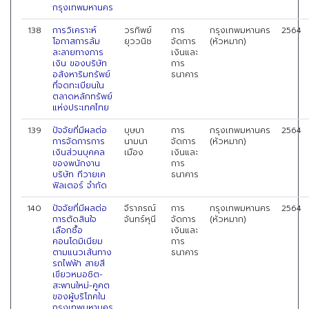
กรุงเทพมหานคร
138
การวิเคราะห์
วรทิพย์
การ
กรุงเทพมหานคร
2564
โอกาสการล้ม
ยุววนิช
จัดการ
(หัวหมาก)
ละลายทางการ
เงินและ
เงิน ของบริษัท
การ
อสังหาริมทรัพย์
ธนาคาร
ที่จดทะเบียนใน
ตลาดหลักทรัพย์
แห่งประเทศไทย
139
ปัจจัยที่มีผลต่อ
บุษบา
การ
กรุงเทพมหานคร
2564
การจัดการการ
นามนา
จัดการ
(หัวหมาก)
เงินส่วนบุคคล
เมือง
เงินและ
ของพนักงาน
การ
บริษัท ทีวายเค
ธนาคาร
ฟิลเตอร์ จำกัด
140
ปัจจัยที่มีผลต่อ
จีราภรณ์
การ
กรุงเทพมหานคร
2564
การตัดสินใจ
จันทร์หุนี
จัดการ
(หัวหมาก)
เลือกซื้อ
เงินและ
คอนโดมิเนียม
การ
ตามแนวเส้นทาง
ธนาคาร
รถไฟฟ้า สายสี
เขียวหมอชิต-
สะพานใหม่-คูคต
ของผู้บริโภคใน
กรุงเทพมหานคร