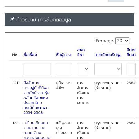
คำอธิบาย การสืบค้นข้อมูล
Perpage:
สาขา
ปีการ
No.
ชื่อเรื่อง
ชื่อผู้แต่ง
วิชา
สาขาวิทยบริการ
ศึกษา
121
ปัจจัยทาง
ปนิธ แสง
การ
กรุงเทพมหานคร
2564
เศรษฐกิจที่มีผล
อำไพ
จัดการ
(หัวหมาก)
ต่อดัชนีราคาหุ้น
เงินและ
หลักทรัพย์แห่ง
การ
ประเทศไทย
ธนาคาร
กรณีศึกษา พ.ศ.
2554-2563
122
เปรียบเทียบผล
ขวัญชนก
การ
กรุงเทพมหานคร
2564
ตอบแทนและ
บุญ
จัดการ
(หัวหมาก)
ความเสี่ยง
ทรงธรรม
เงินและ
ของกองทุนรวม
การ