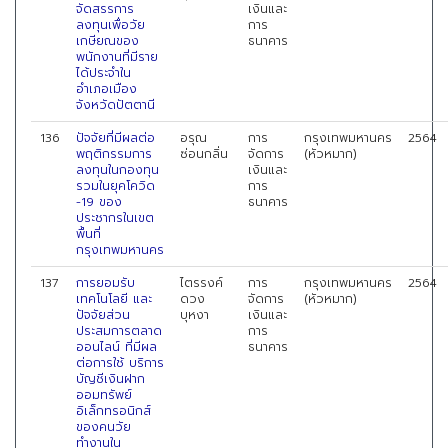
จัดสรรการ
เงินและ
ลงทุนเพื่อวัย
การ
เกษียณของ
ธนาคาร
พนักงานที่มีราย
ได้ประจำใน
อำเภอเมือง
จังหวัดปัตตานี
136
ปัจจัยที่มีผลต่อ
อรุณ
การ
กรุงเทพมหานคร
2564
พฤติกรรมการ
ซ่อนกลิ่น
จัดการ
(หัวหมาก)
ลงทุนในกองทุน
เงินและ
รวมในยุคโควิด
การ
-19 ของ
ธนาคาร
ประชากรในเขต
พื้นที่
กรุงเทพมหานคร
137
การยอมรับ
ไตรรงค์
การ
กรุงเทพมหานคร
2564
เทคโนโลยี และ
ดวง
จัดการ
(หัวหมาก)
ปัจจัยส่วน
บุหงา
เงินและ
ประสมการตลาด
การ
ออนไลน์ ที่มีผล
ธนาคาร
ต่อการใช้ บริการ
บัญชีเงินฝาก
ออมทรัพย์
อิเล็กทรอนิกส์
ของคนวัย
ทำงานใน