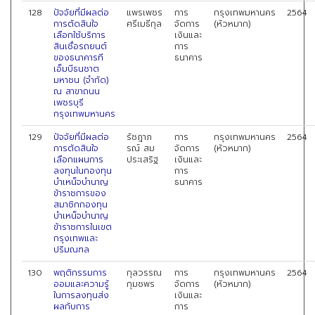
128
ปัจจัยที่มีผลต่อ
แพรเพชร
การ
กรุงเทพมหานคร
2564
การตัดสินใจ
ศรีเมธีกุล
จัดการ
(หัวหมาก)
เลือกใช้บริการ
เงินและ
สินเชื่อรถยนต์
การ
ของธนาคารที
ธนาคาร
เอ็มบีธนชาต
มหาชน (จํากัด)
ณ สาขาถนน
เพชรบุรี
กรุงเทพมหานคร
129
ปัจจัยที่มีผลต่อ
รัชฎาภ
การ
กรุงเทพมหานคร
2564
การตัดสินใจ
รณ์ สม
จัดการ
(หัวหมาก)
เลือกแผนการ
ประเสริฐ
เงินและ
ลงทุนในกองทุน
การ
บำเหน็จบำนาญ
ธนาคาร
ข้าราชการของ
สมาชิกกองทุน
บำเหน็จบำนาญ
ข้าราชการในเขต
กรุงเทพและ
ปริมณฑล
130
พฤติกรรมการ
กุลวรรณ
การ
กรุงเทพมหานคร
2564
ออมและความรู้
กุมชพร
จัดการ
(หัวหมาก)
ในการลงทุนส่ง
เงินและ
ผลกับการ
การ