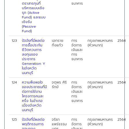
ตราสารทุนที่
ธนาคาร
บริหารแบบเชิง
รุก (Active
Fund) และแบบ
เชิงรับ
(Passive
Fund)
123
ปัจจัยที่มีผลต่อ
เอกราช
การ
กรุงเทพมหานคร
2564
การซื้อประกัน
กิ่งแก้ว
จัดการ
(หัวหมาก)
ชีวิตควบการ
เงินและ
ลงทุนของ
การ
ประชากร
ธนาคาร
Generation Y
ในจังหวัด
นนทบุรี
124
ความพึงพอใจ
จตุพร ศิริ
การ
กรุงเทพมหานคร
2564
ของประชาชนที่มี
รักษ์
จัดการ
(หัวหมาก)
ต่อการใช้งาน
เงินและ
โครงการคนละ
การ
ครึ่ง ในอำเภอ
ธนาคาร
เมืองจังหวัด
นนทบุรี
125
ปัจจัยที่มีผลต่อ
จริยา
การ
กรุงเทพมหานคร
2564
พฤติกรรมการ
แพร่ธรรม
จัดการ
(หัวหมาก)
ออมของ
บุตร
เงินและ