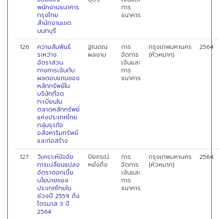
พนักงานธนาคาร
การ
กรุงไทย
ธนาคาร
สำนักงานเขต
นนทบุรี
126
ความสัมพันธ์
ฐณดณ
การ
กรุงเทพมหานคร
2564
ระหว่าง
ผลงาม
จัดการ
(หัวหมาก)
อัตราส่วน
เงินและ
ทางการเงินกับ
การ
ผลตอบแทนของ
ธนาคาร
หลักทรัพย์ใน
บริษัทที่จด
ทะเบียนใน
ตลาดหลักทรัพย์
แห่งประเทศไทย
กลุ่มธุรกิจ
อสังหาริมทรัพย์
และก่อสร้าง
127
วิเคราะห์ปัจจัย
ปิยภรณ์
การ
กรุงเทพมหานคร
2564
การเปลี่ยนแปลง
หยั่งถึง
จัดการ
(หัวหมาก)
อัตราดอกเบี้ย
เงินและ
นโยบายของ
การ
ประเทศไทยใน
ธนาคาร
ช่วงปี 2559 ถึง
ไตรมาส 3 ปี
2564