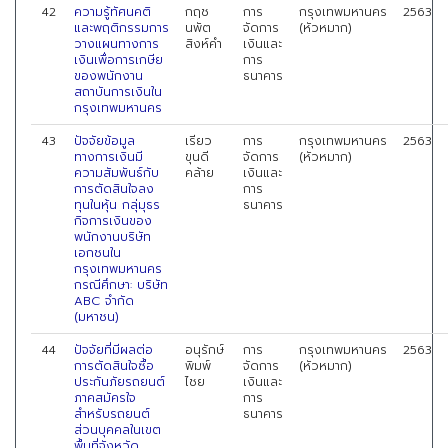
42
ความรู้ทัศนคติ
กฤช
การ
กรุงเทพมหานคร
2563
และพฤติกรรมการ
นพัต
จัดการ
(หัวหมาก)
วางแผนทางการ
สิงห์คำ
เงินและ
เงินเพื่อการเกษีย
การ
ของพนักงาน
ธนาคาร
สถาบันการเงินใน
กรุงเทพมหานคร
43
ปัจจัยข้อมูล
เรียว
การ
กรุงเทพมหานคร
2563
ทางการเงินมี
ขุนดี
จัดการ
(หัวหมาก)
ความสัมพันธ์กับ
คล้าย
เงินและ
การตัดสินใจลง
การ
ทุนในหุ้น กลุ่มุธร
ธนาคาร
กิจการเงินของ
พนักงานบริษัท
เอกชนใน
กรุงเทพมหานคร
กรณีศึกษา: บริษัท
ABC จำกัด
(มหาชน)
44
ปัจจัยที่มีผลต่อ
อนุรักษ์
การ
กรุงเทพมหานคร
2563
การตัดสินใจซื้อ
พิมพ์
จัดการ
(หัวหมาก)
ประกันภัยรถยนต์
ไชย
เงินและ
ภาคสมัครใจ
การ
สำหรับรถยนต์
ธนาคาร
ส่วนบุคคลในเขต
พื้นที่จังหวัด