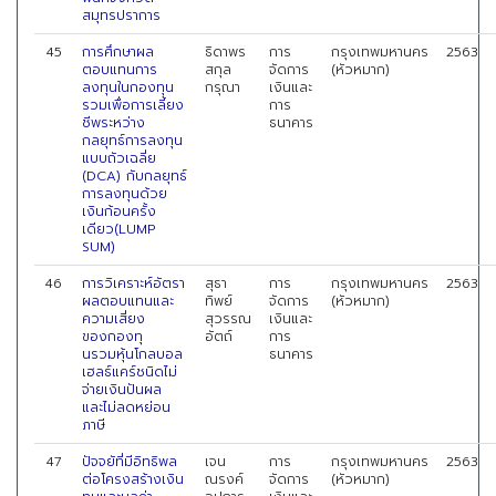
สมุทรปราการ
45
การศึกษาผล
ธิดาพร
การ
กรุงเทพมหานคร
2563
ตอบแทนการ
สกุล
จัดการ
(หัวหมาก)
ลงทุนในกองทุน
กรุณา
เงินและ
รวมเพื่อการเลี้ยง
การ
ชีพระหว่าง
ธนาคาร
กลยุทธ์การลงทุน
แบบถัวเฉลี่ย
(DCA) กับกลยุทธ์
การลงทุนด้วย
เงินก้อนครั้ง
เดียว(LUMP
SUM)
46
การวิเคราะห์อัตรา
สุธา
การ
กรุงเทพมหานคร
2563
ผลตอบแทนและ
ทิพย์
จัดการ
(หัวหมาก)
ความเสี่ยง
สุวรรณ
เงินและ
ของกองทุ
อัตถ์
การ
นรวมหุ้นโกลบอล
ธนาคาร
เฮลธ์แคร์ชนิดไม่
จ่ายเงินปันผล
และไม่ลดหย่อน
ภาษี
47
ปัจจยัที่มีอิทธิพล
เจน
การ
กรุงเทพมหานคร
2563
ต่อโครงสร้างเงิน
ณรงค์
จัดการ
(หัวหมาก)