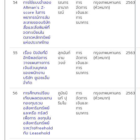
54
การใช้แบบจำลอง
รณกร
การ
กรุงเทพมหานคร
2563
Altman’s Z-
อานาภ
จัดการ
(หัวหมาก)
score ในการ
รณ์
เงินและ
พยากรณ์การล้ม
การ
ละลายของบริษัท
ธนาคาร
สื่อและสิ่งพิมพ์ที่
จดทะเบียนใน
ตลาดหลักทรัพย์
แห่งประเทศไทย
55
เรื่อง ปัจจัยที่มี
สุภนันท์
การ
กรุงเทพมหานคร
2563
อิทธิพลต่อการ
งาม
จัดการ
(หัวหมาก)
วางแผนทางการ
วงษ์
เงินและ
เงินส่วนบุคคล
การ
ของพนักงาน
ธนาคาร
บริษัท ยูเอชเอ็ม
จำกัด
56
การศึกษาเปรียบ
ภูมิธนิ
การ
กรุงเทพมหานคร
2563
เทียบผลตอบแทน
นท์ ปุ
จัดการ
(หัวหมาก)
กองทุนรวม
ริมโน
เงินและ
อสังหาริมทรัพย์
การ
และหรือ ทรัสต์
ธนาคาร
เพื่อการ ลงทุนใน
อสังหาริมทรัพย์
ระหว่างFreehold
กับ Leasehold