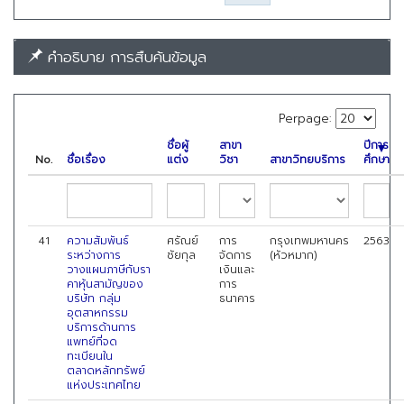
คำอธิบาย การสืบค้นข้อมูล
Perpage:
ชื่อผู้
สาขา
ปีการ
No.
ชื่อเรื่อง
แต่ง
วิชา
สาขาวิทยบริการ
ศึกษา
41
ความสัมพันธ์
ศรัณย์
การ
กรุงเทพมหานคร
2563
ระหว่างการ
ชัยกุล
จัดการ
(หัวหมาก)
วางแผนภาษีกับรา
เงินและ
คาหุ้นสามัญของ
การ
บริษัท กลุ่ม
ธนาคาร
อุตสาหกรรม
บริการด้านการ
แพทย์ที่จด
ทะเบียนใน
ตลาดหลักทรัพย์
แห่งประเทศไทย