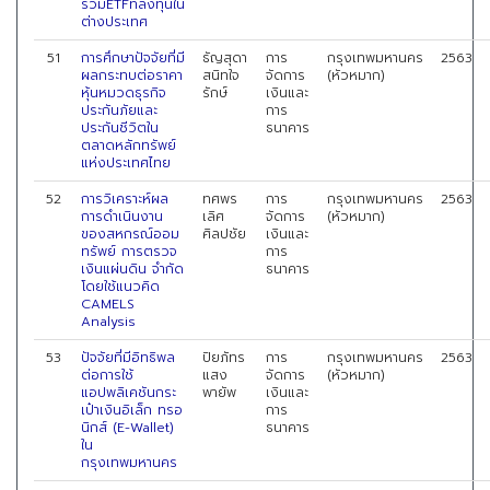
รวมETFที่ลงทุนใน
ต่างประเทศ
51
การศึกษาปัจจัยที่มี
ธัญสุดา
การ
กรุงเทพมหานคร
2563
ผลกระทบต่อราคา
สนิทใจ
จัดการ
(หัวหมาก)
หุ้นหมวดธุรกิจ
รักษ์
เงินและ
ประกันภัยและ
การ
ประกันชีวิตใน
ธนาคาร
ตลาดหลักทรัพย์
แห่งประเทศไทย
52
การวิเคราะห์ผล
ทศพร
การ
กรุงเทพมหานคร
2563
การดำเนินงาน
เลิศ
จัดการ
(หัวหมาก)
ของสหกรณ์ออม
ศิลปชัย
เงินและ
ทรัพย์ การตรวจ
การ
เงินแผ่นดิน จำกัด
ธนาคาร
โดยใช้แนวคิด
CAMELS
Analysis
53
ปัจจัยที่มีอิทธิพล
ปิยภัทร
การ
กรุงเทพมหานคร
2563
ต่อการใช้
แสง
จัดการ
(หัวหมาก)
แอปพลิเคชันกระ
พายัพ
เงินและ
เป๋าเงินอิเล็ก ทรอ
การ
นิกส์ (E-Wallet)
ธนาคาร
ใน
กรุงเทพมหานคร