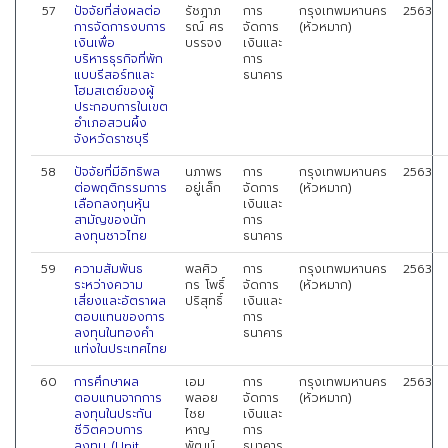
57
ปัจจัยที่ส่งผลต่อ
รัชฎาภ
การ
กรุงเทพมหานคร
2563
การจัดการงบการ
รณ์ ศร
จัดการ
(หัวหมาก)
เงินเพื่อ
บรรจง
เงินและ
บริหารธุรกิจที่พัก
การ
แบบรีสอร์ทและ
ธนาคาร
โฮมสเตย์ของผู้
ประกอบการในเขต
อำเภอสวนผึ้ง
จังหวัดราชบุรี
58
ปัจจัยที่มีอิทธิพล
นภาพร
การ
กรุงเทพมหานคร
2563
ต่อพฤติกรรมการ
อยู่เล็ก
จัดการ
(หัวหมาก)
เลือกลงทุนหุ้น
เงินและ
สามัญของนัก
การ
ลงทุนชาวไทย
ธนาคาร
59
ความสัมพันธ
พลศิว
การ
กรุงเทพมหานคร
2563
ระหว่างความ
กร โพธิ์
จัดการ
(หัวหมาก)
เสี่ยงและอัตราผล
ปริสุทธิ์
เงินและ
ตอบแทนของการ
การ
ลงทุนในทองคำ
ธนาคาร
แท่งในประเทศไทย
60
การศึกษาผล
เอม
การ
กรุงเทพมหานคร
2563
ตอบแทนจากการ
พลอย
จัดการ
(หัวหมาก)
ลงทุนในประกัน
ไชย
เงินและ
ชีวิตควบการ
หาญ
การ
ลงทุน (Unit
พัฒน์
ธนาคาร