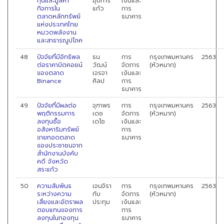
ทุนและมูลค่า
อุปการ
เงินและ
กิจการใน
แก้ว
การ
ตลาดหลักทรัพย์
ธนาคาร
แห่งประเทศไทย
หมวดพลังงาน
และสาธารณูปโภค
48
ปัจจัยที่มีอิทธิพล
ธน
การ
กรุงเทพมหานคร
2563
ต่อราคาบิตคอยน์
วัฒน์
จัดการ
(หัวหมาก)
ของตลาด
เจรจา
เงินและ
Binance
ศิลป
การ
ธนาคาร
49
ปัจจัยที่มีผลต่อ
จุฑาพร
การ
กรุงเทพมหานคร
2563
พฤติกรรมการ
เดช
จัดการ
(หัวหมาก)
ลงทุนซื้อ
เดโช
เงินและ
อสังหาริมทรัพย์
การ
ขายทอดตลาด
ธนาคาร
ของประชาชนจาก
สำนักงานบังคับ
คดี จังหวัด
สระแก้ว
50
ความสัมพันธ
เจนจิรา
การ
กรุงเทพมหานคร
2563
ระหว่างความ
ทับ
จัดการ
(หัวหมาก)
เสี่ยงและอัตราผล
ประทุม
เงินและ
ตอบแทนของการ
การ
ลงทุนในกองทุน
ธนาคาร